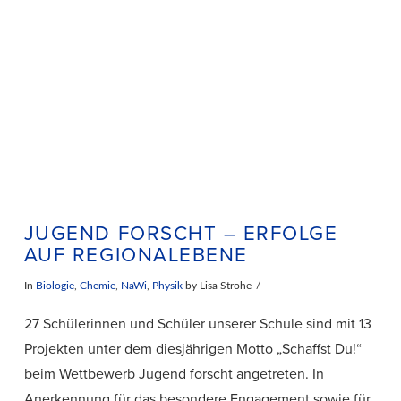
VIEW POST
JUGEND FORSCHT – ERFOLGE
AUF REGIONALEBENE
In
Biologie
,
Chemie
,
NaWi
,
Physik
by Lisa Strohe
27 Schülerinnen und Schüler unserer Schule sind mit 13
Projekten unter dem diesjährigen Motto „Schaffst Du!“
beim Wettbewerb Jugend forscht angetreten. In
Anerkennung für das besondere Engagement sowie für